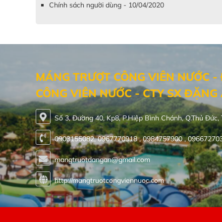
Chính sách người dùng - 10/04/2020
MÁNG TRƯỢT CÔNG VIÊN NƯỚC - 
CÔNG VIÊN NƯỚC - CTY SX ĐẶNG
Số 3, Đường 40, Kp8, P.Hiệp Bình Chánh, Q.Thủ Đức
0903155082, 0967770918 , 0984757900 , 09667270
mangtruotdangan@gmail.com
http://mangtruotcongviennuoc.com