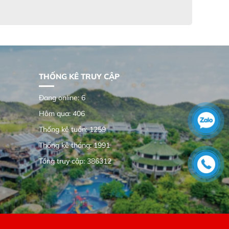
THỐNG KÊ TRUY CẬP
Đang online: 6
Hôm qua: 406
Thống kê tuần: 1259
Thống kê tháng: 1991
Tổng truy cập: 386312