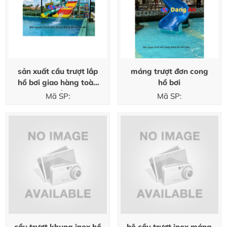
sản xuất cầu trượt lắp
máng trượt đơn cong
hồ bơi giao hàng toàn
hồ bơi
quốc
Mã SP:
Mã SP:
cầu trượt khung inox hồ
bộ cầu trượt inox máng