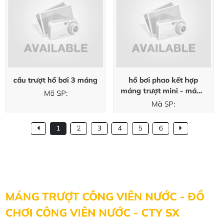
cầu trượt hồ bơi 3 máng
hồ bơi phao kết hợp
máng trượt mini - máng
Mã SP:
trượt đa năng khu du
Mã SP:
lịch ĐẦM SEN
1
2
3
4
5
6
MÁNG TRƯỢT CÔNG VIÊN NƯỚC - ĐỒ
CHƠI CÔNG VIÊN NƯỚC - CTY SX