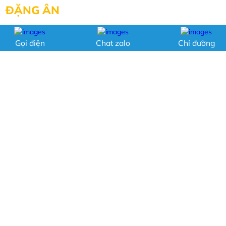
ĐẶNG ÂN
Số 3, Đường 40, Kp8, P.Hiệp Bình Chánh, Q.Thủ Đức,
Gọi điện
Chat zalo
Chỉ đường
TP.HCM
0903155082, 0967770918 , 0984757900 , 0966727035,
0816470977
mangtruotdangan@gmail.com
http://mangtruotcongviennuoc.com
CHÍNH SÁCH
THỐNG KÊ TRUY CẬP
Hỗ trợ đặt hàng
Đang online: 1
Chính sách trả hàng
Hôm qua: 384
Chính sách bảo hành
Thống kê tuần: 2469
Chính sách người dùng
Thống kê tháng: 2943