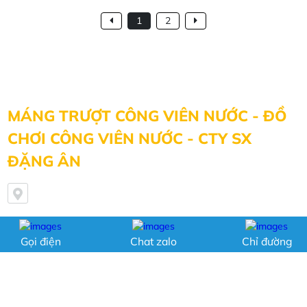
1
2
MÁNG TRƯỢT CÔNG VIÊN NƯỚC - ĐỒ
CHƠI CÔNG VIÊN NƯỚC - CTY SX
ĐẶNG ÂN
Số 3, Đường 40, Kp8, P.Hiệp Bình Chánh, Q.Thủ Đức,
TP.HCM
0903155082, 0967770918 , 0984757900 , 0966727035,
Gọi điện
Chat zalo
Chỉ đường
0816470977
mangtruotdangan@gmail.com