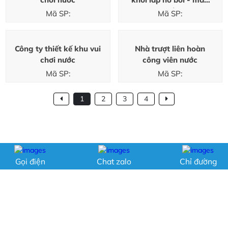
mới
Mã SP:
Mã SP:
Công ty thiết kế khu vui
Nhà trượt liên hoàn
chơi nước
công viên nước
Mã SP:
Mã SP:
1
2
3
4
Gọi điện
Chat zalo
Chỉ đường
MÁNG TRƯỢT CÔNG VIÊN NƯỚC - ĐỒ
CHƠI CÔNG VIÊN NƯỚC - CTY SX
ĐẶNG ÂN