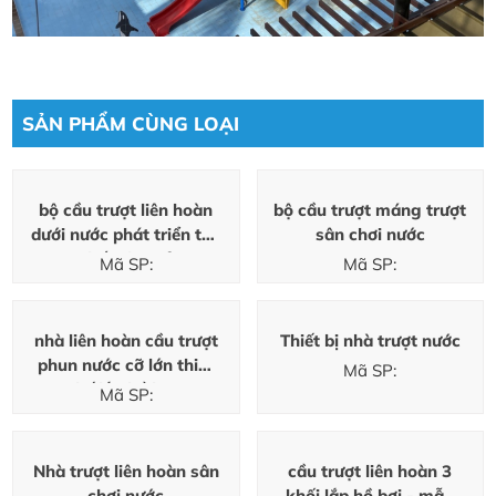
SẢN PHẨM CÙNG LOẠI
bộ cầu trượt liên hoàn
bộ cầu trượt máng trượt
dưới nước phát triển thể
sân chơi nước
chất cho trẻ
Mã SP:
Mã SP:
nhà liên hoàn cầu trượt
Thiết bị nhà trượt nước
phun nước cỡ lớn thiết
Mã SP:
kế lắp hồ bơi
Mã SP:
Nhà trượt liên hoàn sân
cầu trượt liên hoàn 3
chơi nước
khối lắp hồ bơi - mẫu