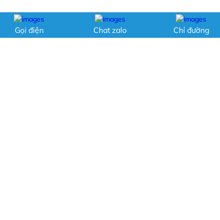
Gọi điện
Chat zalo
Chỉ đường
MÁNG TRƯỢT CÔNG VIÊN NƯỚC - ĐỒ
CHƠI CÔNG VIÊN NƯỚC - CTY SX
ĐẶNG ÂN
Số 3, Đường 40, Kp8, P.Hiệp Bình Chánh, Q.Thủ Đức,
TP.HCM
0903155082, 0967770918 , 0984757900 , 0966727035,
0816470977
mangtruotdangan@gmail.com
http://mangtruotcongviennuoc.com