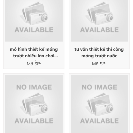
mô hình thiết kế máng
tư vấn thiết kế thi công
trượt nhiều làn chơi
máng trượt nước
nước
Mã SP:
Mã SP: