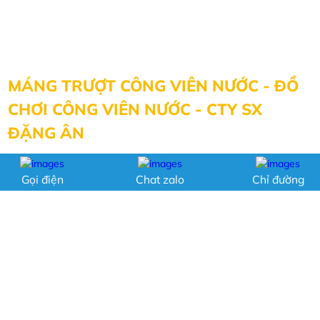
MÁNG TRƯỢT CÔNG VIÊN NƯỚC - ĐỒ
CHƠI CÔNG VIÊN NƯỚC - CTY SX
ĐẶNG ÂN
Số 3, Đường 40, Kp8, P.Hiệp Bình Chánh, Q.Thủ Đức,
Gọi điện
Chat zalo
Chỉ đường
TP.HCM
0903155082, 0967770918 , 0984757900 , 0966727035,
0816470977
mangtruotdangan@gmail.com
http://mangtruotcongviennuoc.com