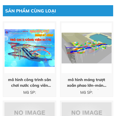
SẢN PHẨM CÙNG LOẠI
mô hình công trình sân
mô hình máng trượt
chơi nước công viên
xoắn phao lớn-máng
nước
trượt xoắn hở
Mã SP:
Mã SP: